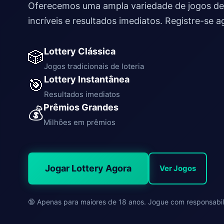
Oferecemos uma ampla variedade de jogos de 
incríveis e resultados imediatos. Registre-se 
Lottery Clássica
🎲
Jogos tradicionais de loteria
Lottery Instantânea
🎯
Resultados imediatos
Prêmios Grandes
💰
Milhões em prêmios
Jogar Lottery Agora
Ver Jogos
🔞 Apenas para maiores de 18 anos. Jogue com responsabil