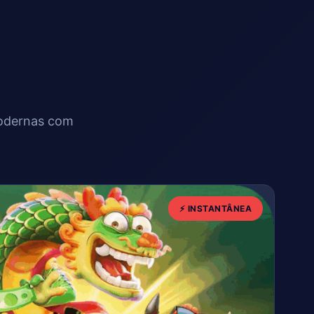
modernas com
⚡ INSTANTÂNEA