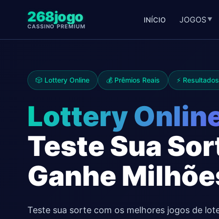
268jogo
JOGOS
INÍCIO
▼
CASSINO PREMIUM
🎲 Lottery Online
💰 Prêmios Reais
⚡ Resultados
Lottery Onlin
Teste Sua Sor
Ganhe Milhõe
Teste sua sorte com os melhores jogos de lote