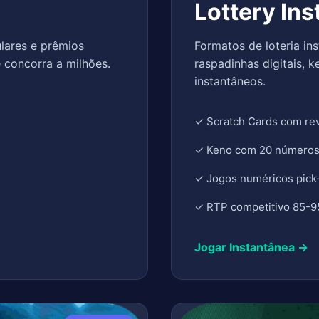
Lottery In
ulares e prêmios
Formatos de loteria in
 concorra a milhões.
raspadinhas digitais, 
instantâneos.
✓ Scratch Cards com rev
✓ Keno com 20 número
✓ Jogos numéricos pick
✓ RTP competitivo 85-
Jogar Instantânea →