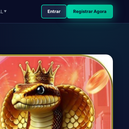
AL
Entrar
Registrar Agora
▼