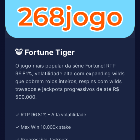
🐯 Fortune Tiger
O jogo mais popular da série Fortune! RTP
96.81%, volatilidade alta com expanding wilds
que cobrem rolos inteiros, respins com wilds
travados e jackpots progressivos de até R$
500.000.
✓ RTP 96.81% - Alta volatilidade
✓ Max Win 10.000x stake
✓ Progressive Jackpots