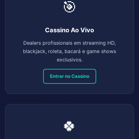
🎯
Cassino Ao Vivo
Dealers profissionais em streaming HD,
blackjack, roleta, bacará e game shows
exclusivos.
Entrar no Cassino
🍀