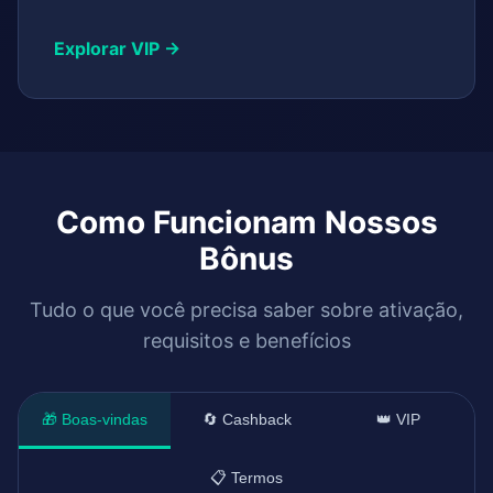
Explorar VIP →
Como Funcionam Nossos
Bônus
Tudo o que você precisa saber sobre ativação,
requisitos e benefícios
🎁 Boas-vindas
🔄 Cashback
👑 VIP
📋 Termos