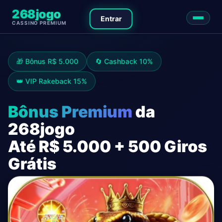
268jogo
Entrar
CASSINO PREMIUM
🎁 Bônus R$ 5.000
🔄 Cashback 10%
👑 VIP Rakeback 15%
Bônus Premium
da
268jogo
Até R$ 5.000 + 500 Giros
Grátis