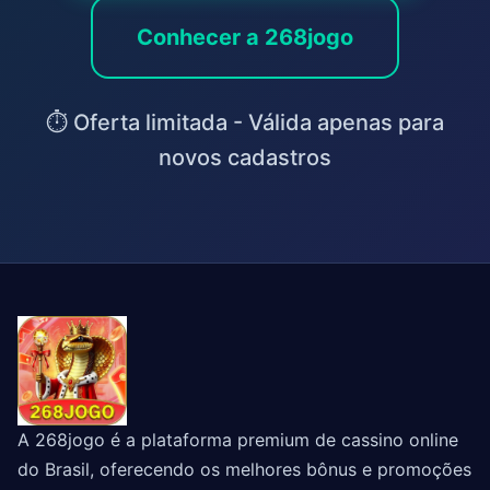
Conhecer a 268jogo
⏱️ Oferta limitada - Válida apenas para
novos cadastros
A 268jogo é a plataforma premium de cassino online
do Brasil, oferecendo os melhores bônus e promoções