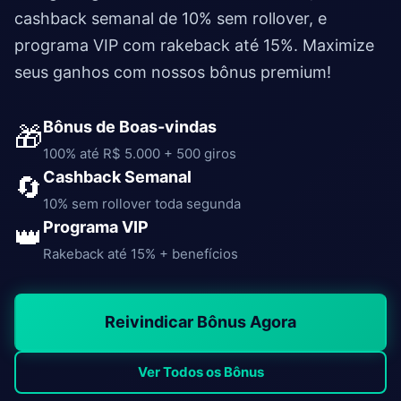
cashback semanal de 10% sem rollover, e
programa VIP com rakeback até 15%. Maximize
seus ganhos com nossos bônus premium!
Bônus de Boas-vindas
🎁
100% até R$ 5.000 + 500 giros
Cashback Semanal
🔄
10% sem rollover toda segunda
Programa VIP
👑
Rakeback até 15% + benefícios
Reivindicar Bônus Agora
Ver Todos os Bônus