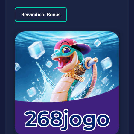
Reivindicar Bônus