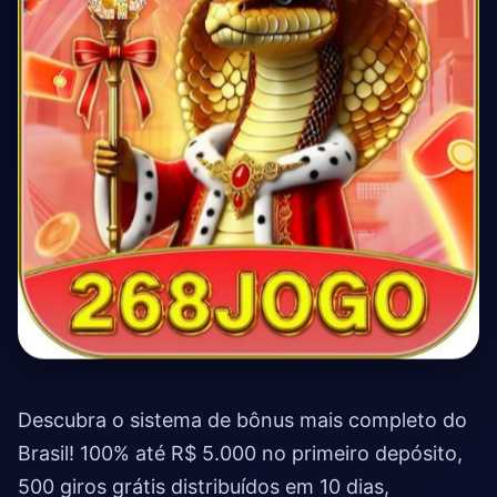
Descubra o sistema de bônus mais completo do
Brasil! 100% até R$ 5.000 no primeiro depósito,
500 giros grátis distribuídos em 10 dias,