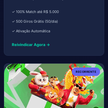
✓ 100% Match até R$ 5.000
✓ 500 Giros Grátis (50/dia)
✓ Ativação Automática
Reivindicar Agora →
RECORRENTE