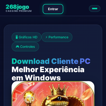
268jogo
Entrar
CASSINO PREMIUM
🖥️ Gráficos HD
⚡ Performance
🎮 Controles
Download Cliente PC
Melhor Experiência
em Windows