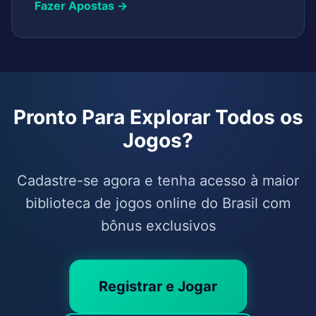
Fazer Apostas →
Pronto Para Explorar Todos os
Jogos?
Cadastre-se agora e tenha acesso à maior
biblioteca de jogos online do Brasil com
bônus exclusivos
Registrar e Jogar