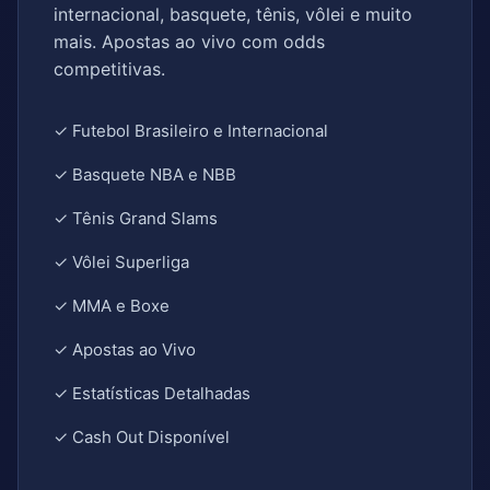
internacional, basquete, tênis, vôlei e muito
mais. Apostas ao vivo com odds
competitivas.
✓ Futebol Brasileiro e Internacional
✓ Basquete NBA e NBB
✓ Tênis Grand Slams
✓ Vôlei Superliga
✓ MMA e Boxe
✓ Apostas ao Vivo
✓ Estatísticas Detalhadas
✓ Cash Out Disponível