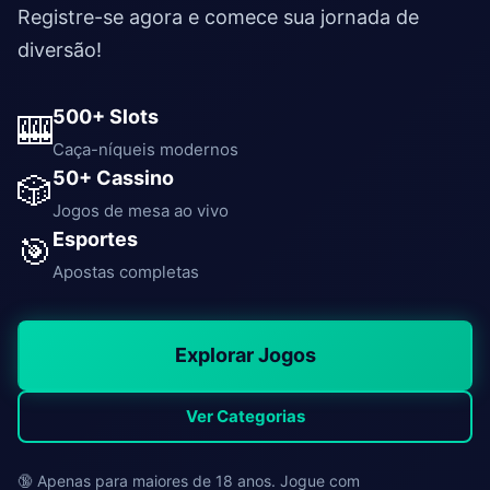
Registre-se agora e comece sua jornada de
diversão!
500+ Slots
🎰
Caça-níqueis modernos
50+ Cassino
🎲
Jogos de mesa ao vivo
Esportes
🎯
Apostas completas
Explorar Jogos
Ver Categorias
🔞 Apenas para maiores de 18 anos. Jogue com