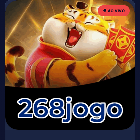
🎥 AO VIVO