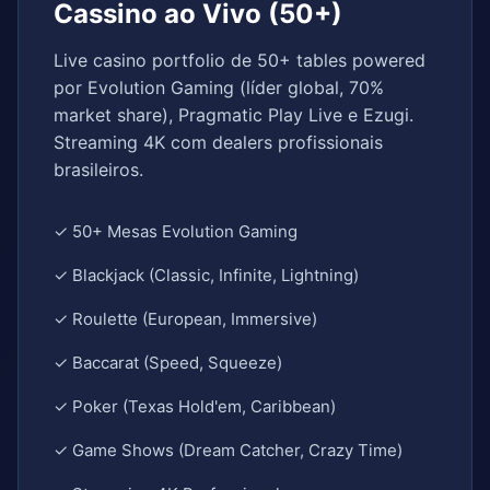
Cassino ao Vivo (50+)
Live casino portfolio de 50+ tables powered
por Evolution Gaming (líder global, 70%
market share), Pragmatic Play Live e Ezugi.
Streaming 4K com dealers profissionais
brasileiros.
✓ 50+ Mesas Evolution Gaming
✓ Blackjack (Classic, Infinite, Lightning)
✓ Roulette (European, Immersive)
✓ Baccarat (Speed, Squeeze)
✓ Poker (Texas Hold'em, Caribbean)
✓ Game Shows (Dream Catcher, Crazy Time)