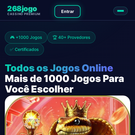
268jogo
Entrar
CASSINO PREMIUM
🎮 +1000 Jogos
🏆 40+ Provedores
✅ Certificados
Todos os Jogos Online
Mais de 1000 Jogos Para
Você Escolher