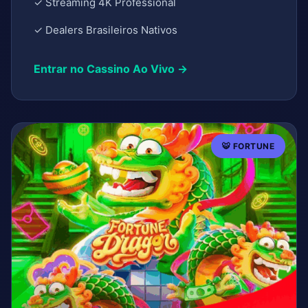
✓ Streaming 4K Professional
✓ Dealers Brasileiros Nativos
Entrar no Cassino Ao Vivo →
🐯 FORTUNE