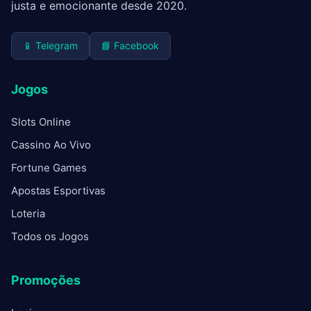
justa e emocionante desde 2020.
📱 Telegram
📘 Facebook
Jogos
Slots Online
Cassino Ao Vivo
Fortune Games
Apostas Esportivas
Loteria
Todos os Jogos
Promoções