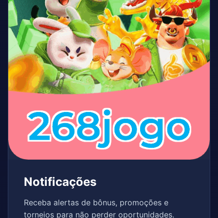
Notificações
Receba alertas de bônus, promoções e
torneios para não perder oportunidades.