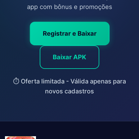
app com bônus e promoções
Registrar e Baixar
Baixar APK
⏱️ Oferta limitada - Válida apenas para
novos cadastros