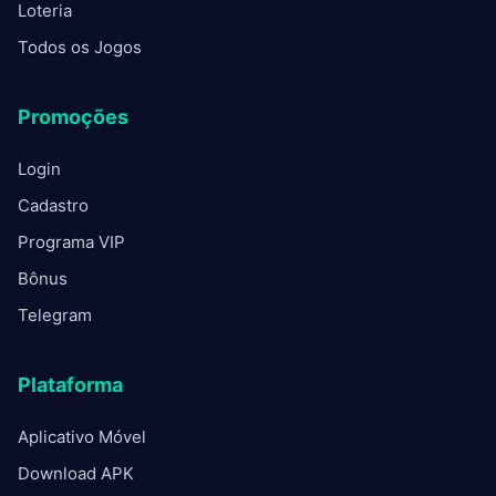
Loteria
Todos os Jogos
Promoções
Login
Cadastro
Programa VIP
Bônus
Telegram
Plataforma
Aplicativo Móvel
Download APK