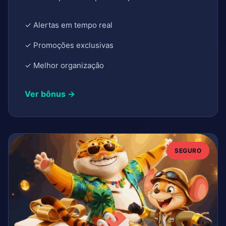
✓ Alertas em tempo real
✓ Promoções exclusivas
✓ Melhor organização
Ver bônus →
SEGURO