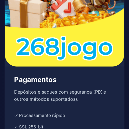
Pagamentos
Depósitos e saques com segurança (PIX e
outros métodos suportados).
✓ Processamento rápido
✓ SSL 256-bit